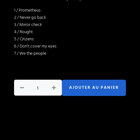
1 / Prometheus
2 / Never go back
3 / Mirror check
4 / Rought
5 / Citizens
6 / Don’t cover my eyes
7 / We the people
quantité
de
AJOUTER AU PANIER
EP
Prometheus