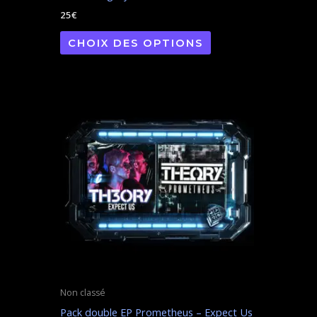
page
25
€
du
produit
CHOIX DES OPTIONS
Non classé
Pack double EP Prometheus – Expect Us