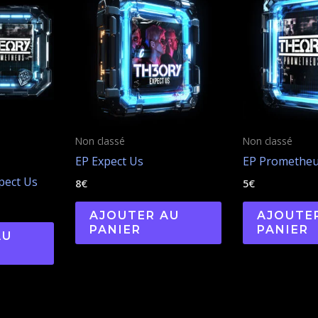
Non classé
Non classé
EP Expect Us
EP Promethe
pect Us
8
€
5
€
AJOUTER AU
AJOUTE
PANIER
PANIER
AU