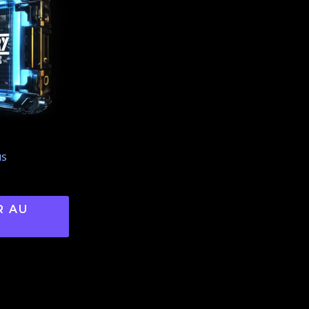
us
R AU