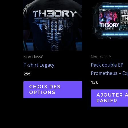
produit
a
plusieurs
variations.
Les
options
peuvent
Non classé
Non classé
être
T-shirt Legacy
Pack double EP
choisies
Prometheus – Ex
25
€
sur
13
€
la
CHOIX DES
OPTIONS
page
AJOUTER 
PANIER
du
produit